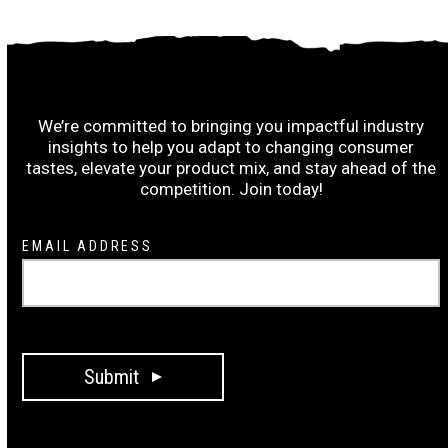
Subscribe to the Ruiz Wrap-Up:
We’re committed to bringing you impactful industry
insights to help you adapt to changing consumer
tastes, elevate your product mix, and stay ahead of the
competition. Join today!
Newsletter
EMAIL ADDRESS
Signup
Submit