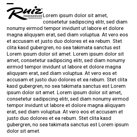
Skip
Open
Close
to
Lorem ipsum dolor sit amet,
content
mobile
mobile
consetetur sadipscing elitr, sed diam
menu
menu
nonumy eirmod tempor invidunt ut labore et dolore
magna aliquyam erat, sed diam voluptua. At vero eos
et accusam et justo duo dolores et ea rebum. Stet
clita kasd gubergren, no sea takimata sanctus est
Lorem ipsum dolor sit amet. Lorem ipsum dolor sit
amet, consetetur sadipscing elitr, sed diam nonumy
eirmod tempor invidunt ut labore et dolore magna
aliquyam erat, sed diam voluptua. At vero eos et
accusam et justo duo dolores et ea rebum. Stet clita
kasd gubergren, no sea takimata sanctus est Lorem
ipsum dolor sit amet. Lorem ipsum dolor sit amet,
consetetur sadipscing elitr, sed diam nonumy eirmod
tempor invidunt ut labore et dolore magna aliquyam
erat, sed diam voluptua. At vero eos et accusam et
justo duo dolores et ea rebum. Stet clita kasd
gubergren, no sea takimata sanctus est Lorem ipsum
dolor sit amet.